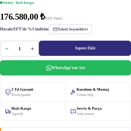
Stokta · hızlı kargo
176.580,00 ₺
KDV Dahil
Havale/EFT'de %3 indirim
Taksit Seçenekleri
−
+
Sepete Ekle
WhatsApp'tan Sor
2 Yıl Garanti
Kurulum & Montaj
Resmi garanti
Uzman ekip
Hızlı Kargo
Servis & Parça
Sigortalı
Satış sonrası