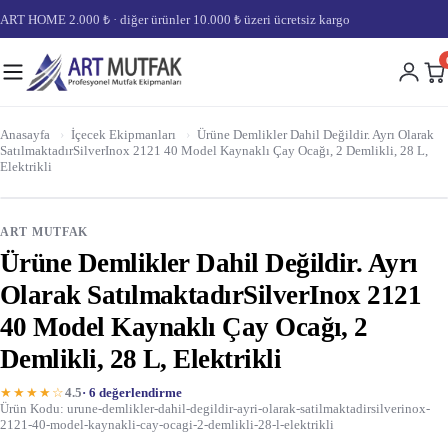
ART HOME 2.000 ₺ · diğer ürünler 10.000 ₺ üzeri ücretsiz kargo
Anasayfa
›
İçecek Ekipmanları
›
Ürüne Demlikler Dahil Değildir. Ayrı Olarak
SatılmaktadırSilverInox 2121 40 Model Kaynaklı Çay Ocağı, 2 Demlikli, 28 L,
Elektrikli
ART MUTFAK
Ürüne Demlikler Dahil Değildir. Ayrı
Olarak SatılmaktadırSilverInox 2121
40 Model Kaynaklı Çay Ocağı, 2
Demlikli, 28 L, Elektrikli
★★★★☆
4.5
· 6 değerlendirme
Ürün Kodu: urune-demlikler-dahil-degildir-ayri-olarak-satilmaktadirsilverinox-
2121-40-model-kaynakli-cay-ocagi-2-demlikli-28-l-elektrikli