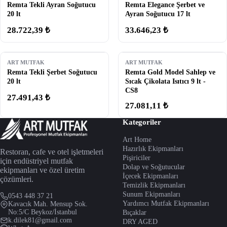
Remta Tekli Ayran Soğutucu
Remta Elegance Şerbet ve
20 lt
Ayran Soğutucu 17 lt
28.722,39 ₺
33.646,23 ₺
ART MUTFAK
ART MUTFAK
Remta Tekli Şerbet Soğutucu
Remta Gold Model Sahlep ve
20 lt
Sıcak Çikolata Isıtıcı 9 lt -
CS8
27.491,43 ₺
27.081,11 ₺
Kategoriler
Art Home
Hazırlık Ekipmanları
Restoran, cafe ve otel işletmeleri
Pişiriciler
için endüstriyel mutfak
Dolap ve Soğutucular
ekipmanları ve özel üretim
İçecek Ekipmanları
çözümleri.
Temizlik Ekipmanları
Sunum Ekipmanları
0543 448 37 21
Yardımcı Mutfak Ekipmanları
Kavacık Mah. Mensup Sok.
No:5/C Beykoz/İstanbul
Bıçaklar
k.dilek81@gmail.com
DRY AGED