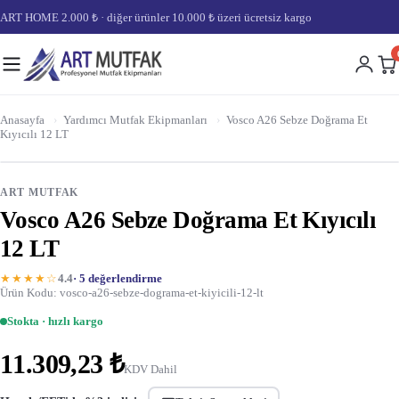
ART HOME 2.000 ₺ · diğer ürünler 10.000 ₺ üzeri ücretsiz kargo
Anasayfa
›
Yardımcı Mutfak Ekipmanları
›
Vosco A26 Sebze Doğrama Et
Kıyıcılı 12 LT
ART MUTFAK
Vosco A26 Sebze Doğrama Et Kıyıcılı
12 LT
★★★★☆
4.4
· 5 değerlendirme
Ürün Kodu: vosco-a26-sebze-dograma-et-kiyicili-12-lt
Stokta · hızlı kargo
11.309,23 ₺
KDV Dahil