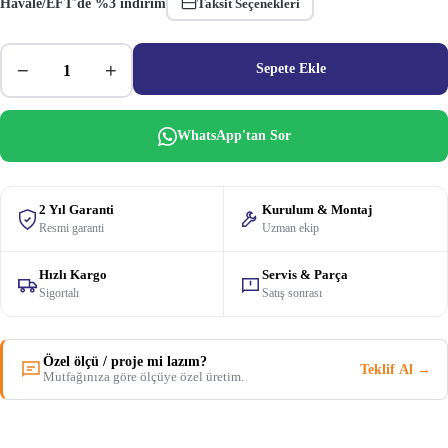
Havale/EFT'de %3 indirim
Taksit Seçenekleri
−
+
Sepete Ekle
WhatsApp'tan Sor
2 Yıl Garanti
Kurulum & Montaj
Resmi garanti
Uzman ekip
Hızlı Kargo
Servis & Parça
Sigortalı
Satış sonrası
Özel ölçü / proje mi lazım?
Teklif Al →
Mutfağınıza göre ölçüye özel üretim.