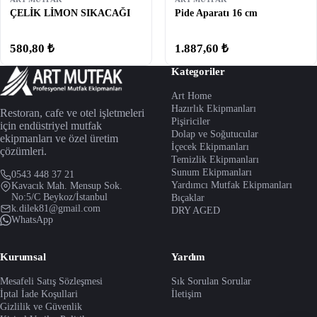
ÇELİK LİMON SIKACAĞI
Pide Aparatı 16 cm
580,80 ₺
1.887,60 ₺
Kategoriler
Art Home
Hazırlık Ekipmanları
Restoran, cafe ve otel işletmeleri
Pişiriciler
için endüstriyel mutfak
Dolap ve Soğutucular
ekipmanları ve özel üretim
İçecek Ekipmanları
çözümleri.
Temizlik Ekipmanları
Sunum Ekipmanları
0543 448 37 21
Yardımcı Mutfak Ekipmanları
Kavacık Mah. Mensup Sok.
No:5/C Beykoz/İstanbul
Bıçaklar
k.dilek81@gmail.com
DRY AGED
WhatsApp
Kurumsal
Yardım
Mesafeli Satış Sözleşmesi
Sık Sorulan Sorular
İptal İade Koşullari
İletişim
Gizlilik ve Güvenlik