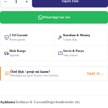
−
+
Sepete Ekle
WhatsApp'tan Sor
2 Yıl Garanti
Kurulum & Montaj
Resmi garanti
Uzman ekip
Hızlı Kargo
Servis & Parça
Sigortalı
Satış sonrası
Özel ölçü / proje mi lazım?
Teklif Al →
Mutfağınıza göre ölçüye özel üretim.
Açıklama
Teslimat & Garanti
Değerlendirmeler (6)