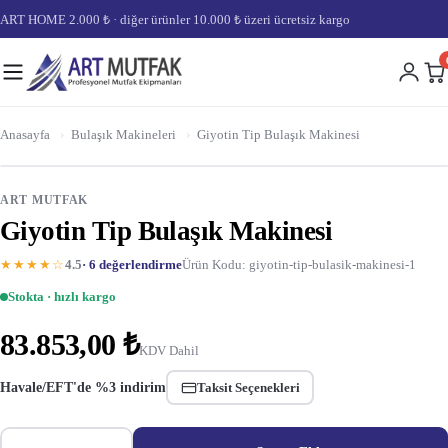
ART HOME 2.000 ₺ · diğer ürünler 10.000 ₺ üzeri ücretsiz kargo
Anasayfa
›
Bulaşık Makineleri
›
Giyotin Tip Bulaşık Makinesi
ART MUTFAK
Giyotin Tip Bulaşık Makinesi
★★★★☆
4.5
· 6 değerlendirme
Ürün Kodu: giyotin-tip-bulasik-makinesi-1
Stokta · hızlı kargo
83.853,00 ₺
KDV Dahil
Havale/EFT'de %3 indirim
Taksit Seçenekleri