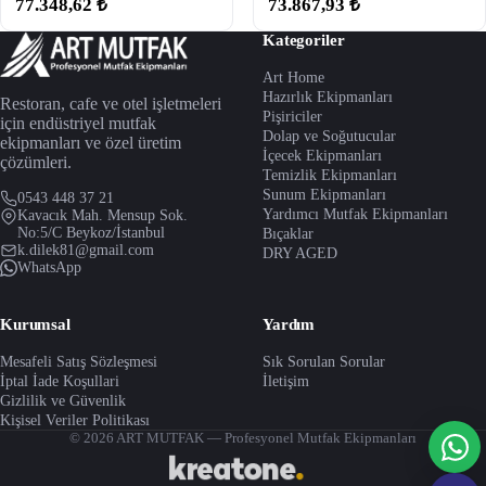
77.348,62 ₺
73.867,93 ₺
Kategoriler
Art Home
Hazırlık Ekipmanları
Restoran, cafe ve otel işletmeleri
Pişiriciler
için endüstriyel mutfak
Dolap ve Soğutucular
ekipmanları ve özel üretim
İçecek Ekipmanları
çözümleri.
Temizlik Ekipmanları
Sunum Ekipmanları
0543 448 37 21
Yardımcı Mutfak Ekipmanları
Kavacık Mah. Mensup Sok.
No:5/C Beykoz/İstanbul
Bıçaklar
k.dilek81@gmail.com
DRY AGED
WhatsApp
Kurumsal
Yardım
Mesafeli Satış Sözleşmesi
Sık Sorulan Sorular
İptal İade Koşullari
İletişim
Gizlilik ve Güvenlik
Kişisel Veriler Politikası
© 2026 ART MUTFAK — Profesyonel Mutfak Ekipmanları