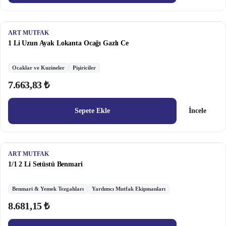
ART MUTFAK
1 Li Uzun Ayak Lokanta Ocağı Gazlı Ce
Ocaklar ve Kuzineler
Pişiriciler
7.663,83 ₺
Sepete Ekle
İncele
ART MUTFAK
1/1 2 Li Setüstü Benmari
Benmari & Yemek Tezgahları
Yardımcı Mutfak Ekipmanları
8.681,15 ₺