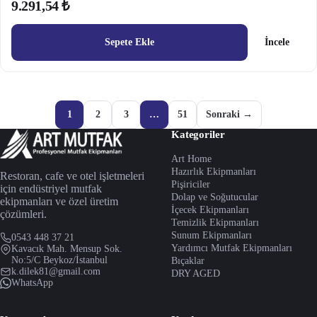
9.291,54 ₺
Sepete Ekle
İncele
1
2
3
…
51
Sonraki →
Kategoriler
Art Home
Hazırlık Ekipmanları
Restoran, cafe ve otel işletmeleri
Pişiriciler
için endüstriyel mutfak
Dolap ve Soğutucular
ekipmanları ve özel üretim
İçecek Ekipmanları
çözümleri.
Temizlik Ekipmanları
Sunum Ekipmanları
0543 448 37 21
Yardımcı Mutfak Ekipmanları
Kavacık Mah. Mensup Sok.
No:5/C Beykoz/İstanbul
Bıçaklar
k.dilek81@gmail.com
DRY AGED
WhatsApp