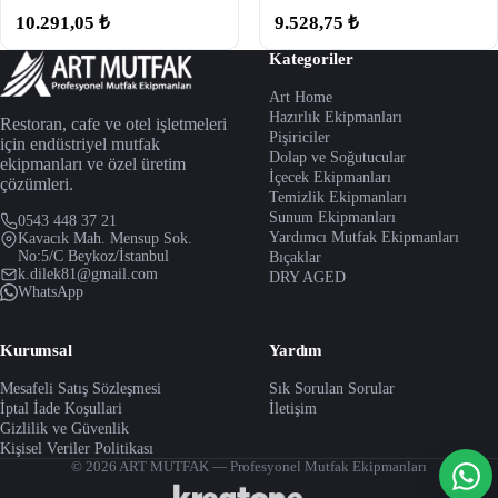
10.291,05 ₺
9.528,75 ₺
Kategoriler
Art Home
Hazırlık Ekipmanları
Restoran, cafe ve otel işletmeleri
Pişiriciler
için endüstriyel mutfak
Dolap ve Soğutucular
ekipmanları ve özel üretim
İçecek Ekipmanları
çözümleri.
Temizlik Ekipmanları
Sunum Ekipmanları
0543 448 37 21
Yardımcı Mutfak Ekipmanları
Kavacık Mah. Mensup Sok.
No:5/C Beykoz/İstanbul
Bıçaklar
k.dilek81@gmail.com
DRY AGED
WhatsApp
Kurumsal
Yardım
Mesafeli Satış Sözleşmesi
Sık Sorulan Sorular
İptal İade Koşullari
İletişim
Gizlilik ve Güvenlik
Kişisel Veriler Politikası
© 2026 ART MUTFAK — Profesyonel Mutfak Ekipmanları