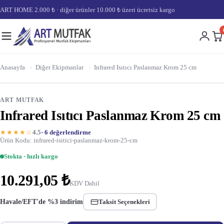
ART HOME 2.000 ₺ · diğer ürünler 10.000 ₺ üzeri ücretsiz kargo
Anasayfa
›
Diğer Ekipmanlar
›
Infrared Isıtıcı Paslanmaz Krom 25 cm
ART MUTFAK
Infrared Isıtıcı Paslanmaz Krom 25 cm
★★★★☆
4.5
· 6 değerlendirme
Ürün Kodu: infrared-isitici-paslanmaz-krom-25-cm
Stokta · hızlı kargo
10.291,05 ₺
KDV Dahil
Havale/EFT'de %3 indirim
Taksit Seçenekleri