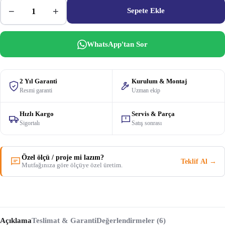
−
+
Sepete Ekle
WhatsApp'tan Sor
2 Yıl Garanti
Kurulum & Montaj
Resmi garanti
Uzman ekip
Hızlı Kargo
Servis & Parça
Sigortalı
Satış sonrası
Özel ölçü / proje mi lazım?
Teklif Al →
Mutfağınıza göre ölçüye özel üretim.
Açıklama
Teslimat & Garanti
Değerlendirmeler (6)