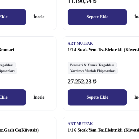
11.190,54 ₺
Ekle
İncele
Sepete Ekle
İn
ART MUTFAK
 Benmari
1/1 4 Sıcak Yem.Tez.Elektrikli (Küvetsi
zgahları
Benmari & Yemek Tezgahları
ipmanları
Yardımcı Mutfak Ekipmanları
27.252,23 ₺
Ekle
İncele
Sepete Ekle
İn
ART MUTFAK
ez.Gazlı Ce(Küvetsiz)
1/1 6 Sıcak Yem.Tez.Elektrikli (Küvetsi