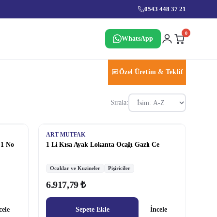
0543 448 37 21
0
WhatsApp
Özel Üretim & Teklif
Sırala:
ART MUTFAK
 1 No
1 Li Kısa Ayak Lokanta Ocağı Gazlı Ce
Ocaklar ve Kuzineler
Pişiriciler
6.917,79 ₺
cele
Sepete Ekle
İncele