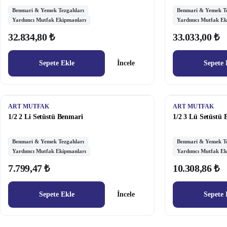
Benmari & Yemek Tezgahları
Benmari & Yemek Te
Yardımcı Mutfak Ekipmanları
Yardımcı Mutfak Ek
32.834,80 ₺
33.033,00 ₺
Sepete Ekle
İncele
Sepete 
ART MUTFAK
ART MUTFAK
1/2 2 Li Setüstü Benmari
1/2 3 Lü Setüstü
Benmari & Yemek Tezgahları
Benmari & Yemek Te
Yardımcı Mutfak Ekipmanları
Yardımcı Mutfak Ek
7.799,47 ₺
10.308,86 ₺
Sepete Ekle
İncele
Sepete 