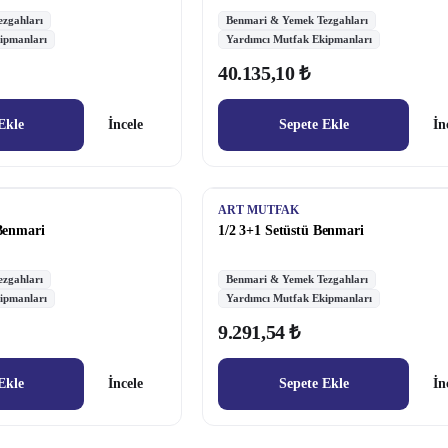
zgahları
Benmari & Yemek Tezgahları
ipmanları
Yardımcı Mutfak Ekipmanları
40.135,10 ₺
Ekle
İncele
Sepete Ekle
İn
ART MUTFAK
 Benmari
1/2 3+1 Setüstü Benmari
zgahları
Benmari & Yemek Tezgahları
ipmanları
Yardımcı Mutfak Ekipmanları
9.291,54 ₺
Ekle
İncele
Sepete Ekle
İn