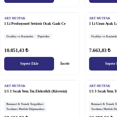
ART MUTFAK
ART MUTFAK
1 Li Profosyonel Setüstü Ocak Gazlı Ce
1 Li Uzun Ayak L
Ocaklar ve Kuzineler
Pişiriciler
Ocaklar ve Kuzinele
10.851,43 ₺
7.663,83 ₺
Sepete Ekle
İncele
Sepete 
ART MUTFAK
ART MUTFAK
1/1 3 Sıcak Yem.Tez.Elektrikli (Küvetsiz)
1/1 3 Sıcak Yem.T
Benmari & Yemek Tezgahları
Benmari & Yemek Te
Yardımcı Mutfak Ekipmanları
Yardımcı Mutfak Ek