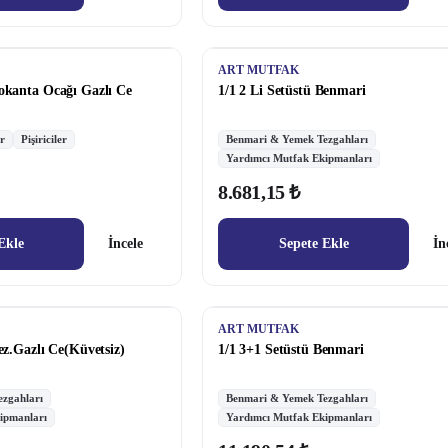
ART MUTFAK
okanta Ocağı Gazlı Ce
1/1 2 Li Setüstü Benmari
r
Pişiriciler
Benmari & Yemek Tezgahları
Yardımcı Mutfak Ekipmanları
8.681,15 ₺
Ekle
İncele
Sepete Ekle
İn
ART MUTFAK
ez.Gazlı Ce(Küvetsiz)
1/1 3+1 Setüstü Benmari
zgahları
Benmari & Yemek Tezgahları
ipmanları
Yardımcı Mutfak Ekipmanları