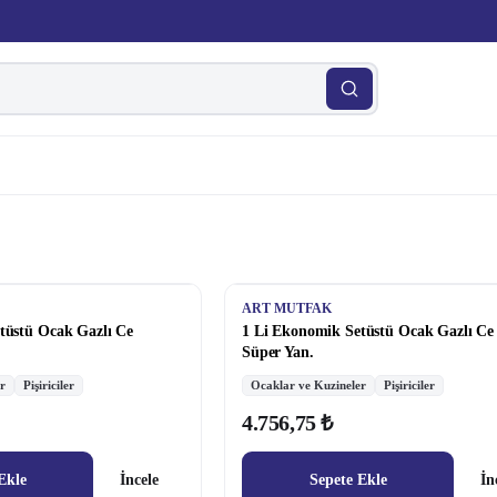
ART MUTFAK
tüstü Ocak Gazlı Ce
1 Li Ekonomik Setüstü Ocak Gazlı Ce
Süper Yan.
r
Pişiriciler
Ocaklar ve Kuzineler
Pişiriciler
4.756,75 ₺
Ekle
İncele
Sepete Ekle
İn