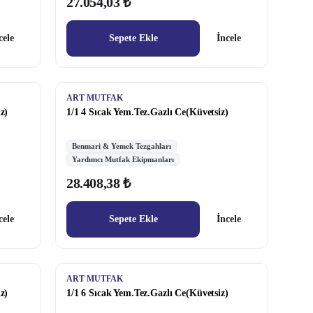
27.054,03 ₺
cele
Sepete Ekle
İncele
ART MUTFAK
z)
1/1 4 Sıcak Yem.Tez.Gazlı Ce(Küvetsiz)
Benmari & Yemek Tezgahları
Yardımcı Mutfak Ekipmanları
28.408,38 ₺
cele
Sepete Ekle
İncele
ART MUTFAK
z)
1/1 6 Sıcak Yem.Tez.Gazlı Ce(Küvetsiz)