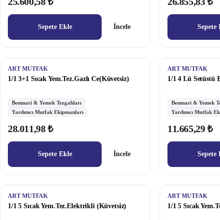
25.600,58 ₺
26.855,83 ₺
Sepete Ekle
İncele
Sepete 
ART MUTFAK
ART MUTFAK
1/1 3+1 Sıcak Yem.Tez.Gazlı Ce(Küvetsiz)
1/1 4 Lü Setüstü
Benmari & Yemek Tezgahları
Benmari & Yemek Te
Yardımcı Mutfak Ekipmanları
Yardımcı Mutfak Ek
28.011,98 ₺
11.665,29 ₺
Sepete Ekle
İncele
Sepete 
ART MUTFAK
ART MUTFAK
1/1 5 Sıcak Yem.Tez.Elektrikli (Küvetsiz)
1/1 5 Sıcak Yem.T