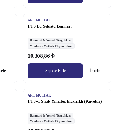
ART MUTFAK
1/1 3 Lü Setüstü Benmari
Benmari & Yemek Tezgahları
Yardımcı Mutfak Ekipmanları
10.308,86 ₺
cele
Sepete Ekle
İncele
ART MUTFAK
1/1 3+1 Sıcak Yem.Tez.Elektrikli (Küvetsiz)
Benmari & Yemek Tezgahları
Yardımcı Mutfak Ekipmanları