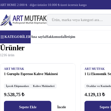
ART HOME 2.000 ₺ · diğer ürünler 10.000 ₺ üzeri ücretsiz kargo
KATEGORILER
Ana sayfa
Hakkımızda
İletişim
Ürünler
1216 ürün
ART MUTFAK
ART MUTFAK
1 Guruplu Espresso Kahve Makinesi
1 Li Ekonomik Se
İçecek Ekipmanları
Kahve Makineleri
Ocaklar ve Kuzinele
9.528,75 ₺
4.129,13 ₺
Sepete Ekle
İncele
Sepete 