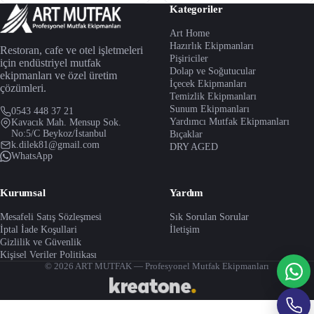
Kategoriler
Art Home
Hazırlık Ekipmanları
Restoran, cafe ve otel işletmeleri
Pişiriciler
için endüstriyel mutfak
Dolap ve Soğutucular
ekipmanları ve özel üretim
İçecek Ekipmanları
çözümleri.
Temizlik Ekipmanları
Sunum Ekipmanları
0543 448 37 21
Yardımcı Mutfak Ekipmanları
Kavacık Mah. Mensup Sok.
No:5/C Beykoz/İstanbul
Bıçaklar
k.dilek81@gmail.com
DRY AGED
WhatsApp
Kurumsal
Yardım
Mesafeli Satış Sözleşmesi
Sık Sorulan Sorular
İptal İade Koşullari
İletişim
Gizlilik ve Güvenlik
Kişisel Veriler Politikası
© 2026 ART MUTFAK — Profesyonel Mutfak Ekipmanları