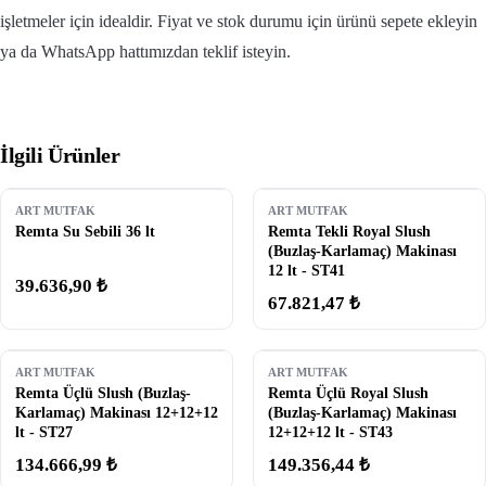
işletmeler için idealdir. Fiyat ve stok durumu için ürünü sepete ekleyin
ya da WhatsApp hattımızdan teklif isteyin.
İlgili Ürünler
ART MUTFAK
ART MUTFAK
Remta Su Sebili 36 lt
Remta Tekli Royal Slush
(Buzlaş-Karlamaç) Makinası
12 lt - ST41
39.636,90 ₺
67.821,47 ₺
ART MUTFAK
ART MUTFAK
Remta Üçlü Slush (Buzlaş-
Remta Üçlü Royal Slush
Karlamaç) Makinası 12+12+12
(Buzlaş-Karlamaç) Makinası
lt - ST27
12+12+12 lt - ST43
134.666,99 ₺
149.356,44 ₺