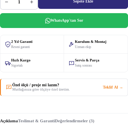
−
+
Sepete Ekle
WhatsApp'tan Sor
2 Yıl Garanti
Kurulum & Montaj
Resmi garanti
Uzman ekip
Hızlı Kargo
Servis & Parça
Sigortalı
Satış sonrası
Özel ölçü / proje mi lazım?
Teklif Al →
Mutfağınıza göre ölçüye özel üretim.
Açıklama
Teslimat & Garanti
Değerlendirmeler (3)