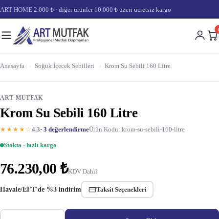
ART HOME 2.000 ₺ · diğer ürünler 10.000 ₺ üzeri ücretsiz kargo
Anasayfa
›
Soğuk İçecek Sebilleri
›
Krom Su Sebili 160 Litre
ART MUTFAK
Krom Su Sebili 160 Litre
★★★★☆
4.3
· 3 değerlendirme
Ürün Kodu: krom-su-sebili-160-litre
Stokta · hızlı kargo
76.230,00 ₺
KDV Dahil
Havale/EFT'de %3 indirim
Taksit Seçenekleri