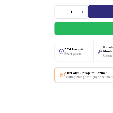
−
+
Kurul
2 Yıl Garanti
Monta
Resmi garanti
Uzman 
Özel ölçü / proje mi lazım?
Mutfağınıza göre ölçüye özel üret