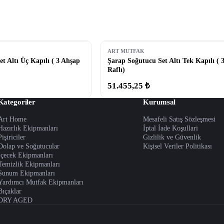
ART MUTFAK
t Altı Üç Kapılı ( 3 Ahşap
Şarap Soğutucu Set Altı Tek Kapılı ( 
Raflı)
51.455,25 ₺
Kategoriler
Kurumsal
Art Home
Mesafeli Satış Sözleşmesi
Hazırlık Ekipmanları
İptal İade Koşullari
Pişiriciler
Gizlilik ve Güvenlik
Dolap ve Soğutucular
Kişisel Veriler Politikası
İçecek Ekipmanları
Temizlik Ekipmanları
Sunum Ekipmanları
Yardımcı Mutfak Ekipmanları
Bıçaklar
DRY AGED