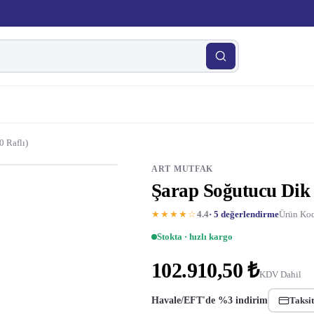
0 Raflı)
ART MUTFAK
Şarap Soğutucu Dik T
★★★★☆
4.4
· 5 değerlendirme
Ürün Kodu
Stokta · hızlı kargo
102.910,50 ₺
KDV Dahil
Havale/EFT'de %3 indirim
Taksit