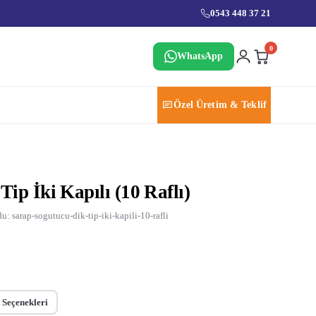
0543 448 37 21
0
WhatsApp
Özel Üretim & Teklif
ip İki Kapılı (10 Raflı)
: sarap-sogutucu-dik-tip-iki-kapili-10-rafli
 Seçenekleri