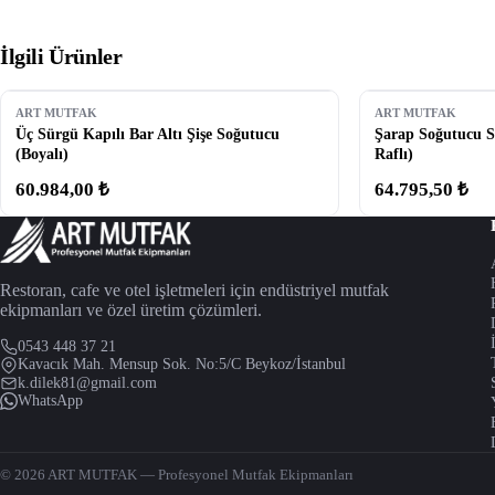
İlgili Ürünler
ART MUTFAK
ART MUTFAK
Üç Sürgü Kapılı Bar Altı Şişe Soğutucu
Şarap Soğutucu Se
(Boyalı)
Raflı)
60.984,00 ₺
64.795,50 ₺
Restoran, cafe ve otel işletmeleri için endüstriyel mutfak
ekipmanları ve özel üretim çözümleri.
0543 448 37 21
Kavacık Mah. Mensup Sok. No:5/C Beykoz/İstanbul
k.dilek81@gmail.com
WhatsApp
© 2026 ART MUTFAK — Profesyonel Mutfak Ekipmanları