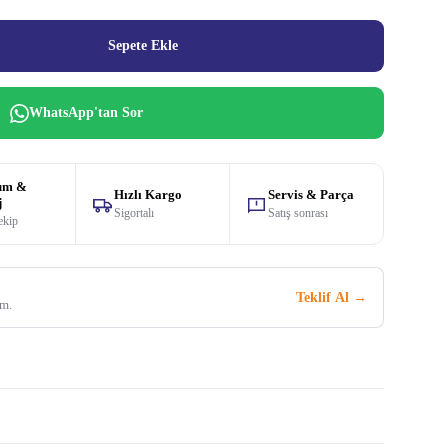
Sepete Ekle
WhatsApp'tan Sor
um &
Hızlı Kargo
Servis & Parça
j
Sigortalı
Satış sonrası
ekip
Teklif Al →
im.