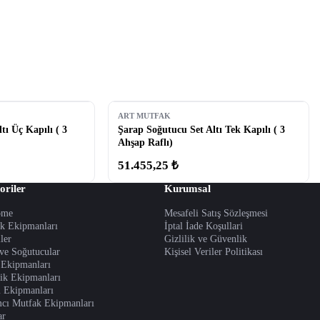
ART MUTFAK
tı Üç Kapılı ( 3
Şarap Soğutucu Set Altı Tek Kapılı ( 3
Ahşap Raflı)
51.455,25 ₺
oriler
Kurumsal
ome
Mesafeli Satış Sözleşmesi
ık Ekipmanları
İptal İade Koşullari
iler
Gizlilik ve Güvenlik
ve Soğutucular
Kişisel Veriler Politikası
 Ekipmanları
ik Ekipmanları
 Ekipmanları
cı Mutfak Ekipmanları
ar