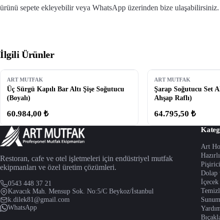
ürünü sepete ekleyebilir veya WhatsApp üzerinden bize ulaşabilirsiniz.
İlgili Ürünler
ART MUTFAK
ART MUTFAK
Üç Sürgü Kapılı Bar Altı Şişe Soğutucu
Şarap Soğutucu Set Al
(Boyalı)
Ahşap Raflı)
60.984,00 ₺
64.795,50 ₺
Kateg
Art H
Hazırl
Restoran, cafe ve otel işletmeleri için endüstriyel mutfak
Pişiric
ekipmanları ve özel üretim çözümleri.
Dolap 
İçecek
0543 448 37 21
Temizl
Kavacık Mah. Mensup Sok. No:5/C Beykoz/İstanbul
k.dilek81@gmail.com
Sunum
WhatsApp
Yardım
Bıçakl