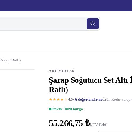
3 Ahşap Raflı)
ART MUTFAK
Şarap Soğutucu Set Altı İ
Raflı)
★★★★☆
4.5
· 6 değerlendirme
Ürün Kodu: sarap-s
Stokta · hızlı kargo
55.266,75 ₺
KDV Dahil