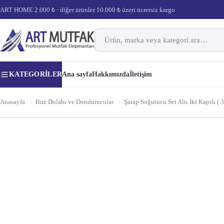
ART HOME 2.000 ₺ · diğer ürünler 10.000 ₺ üzeri ücretsiz kargo
KATEGORILER
Ana sayfa
Hakkımızda
İletişim
Anasayfa
›
Buz Dolabı ve Dondurucular
›
Şarap Soğutucu Set Altı İki Kapılı ( 