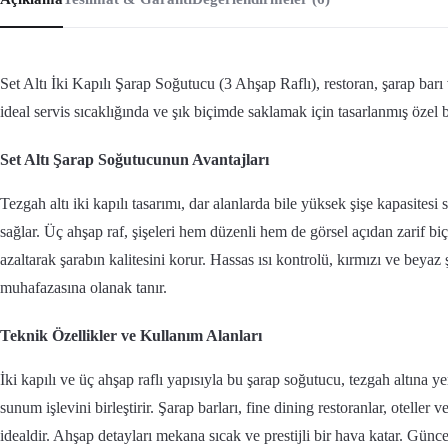
Set Altı İki Kapılı Şarap Soğutucu (3 Ahşap Raflı), restoran, şarap barı 
ideal servis sıcaklığında ve şık biçimde saklamak için tasarlanmış özel
Set Altı Şarap Soğutucunun Avantajları
Tezgah altı iki kapılı tasarımı, dar alanlarda bile yüksek şişe kapasitesi 
sağlar. Üç ahşap raf, şişeleri hem düzenli hem de görsel açıdan zarif biç
azaltarak şarabın kalitesini korur. Hassas ısı kontrolü, kırmızı ve beyaz ş
muhafazasına olanak tanır.
Teknik Özellikler ve Kullanım Alanları
İki kapılı ve üç ahşap raflı yapısıyla bu şarap soğutucu, tezgah altına
sunum işlevini birleştirir. Şarap barları, fine dining restoranlar, oteller 
idealdir. Ahşap detayları mekana sıcak ve prestijli bir hava katar. Güncel 