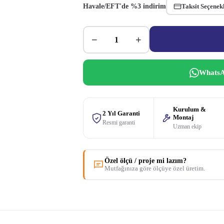
Havale/EFT'de %3 indirim
Taksit Seçenek
−
+
WhatsA
Kurulum &
2 Yıl Garanti
Montaj
Resmi garanti
Uzman ekip
Özel ölçü / proje mi lazım?
Mutfağınıza göre ölçüye özel üretim.