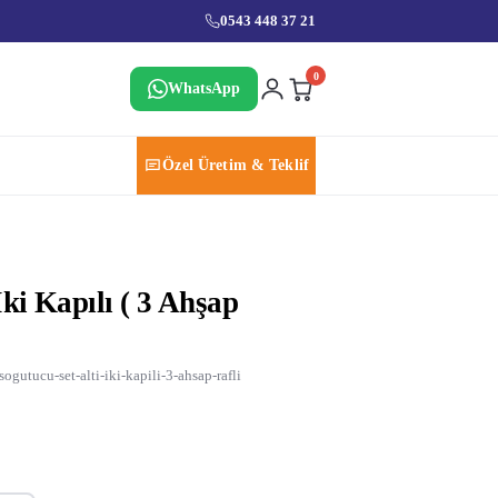
0543 448 37 21
0
WhatsApp
Özel Üretim & Teklif
ki Kapılı ( 3 Ahşap
ogutucu-set-alti-iki-kapili-3-ahsap-rafli