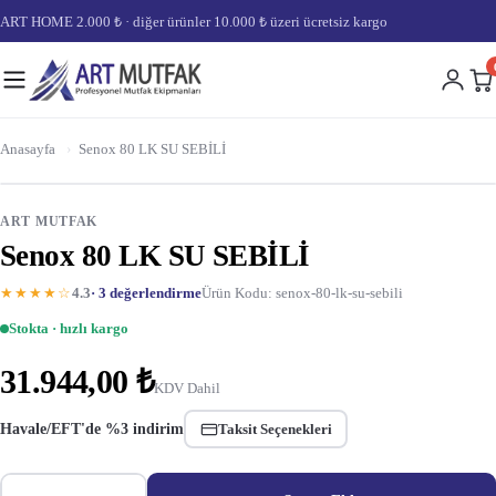
ART HOME 2.000 ₺ · diğer ürünler 10.000 ₺ üzeri ücretsiz kargo
Anasayfa
›
Senox 80 LK SU SEBİLİ
ART MUTFAK
Senox 80 LK SU SEBİLİ
★★★★☆
4.3
· 3 değerlendirme
Ürün Kodu: senox-80-lk-su-sebili
Stokta · hızlı kargo
31.944,00 ₺
KDV Dahil
Havale/EFT'de %3 indirim
Taksit Seçenekleri