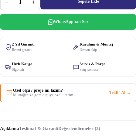
−
+
Sepete Ekle
WhatsApp'tan Sor
2 Yıl Garanti
Kurulum & Montaj
Resmi garanti
Uzman ekip
Hızlı Kargo
Servis & Parça
Sigortalı
Satış sonrası
Özel ölçü / proje mi lazım?
Teklif Al →
Mutfağınıza göre ölçüye özel üretim.
Açıklama
Teslimat & Garanti
Değerlendirmeler (3)