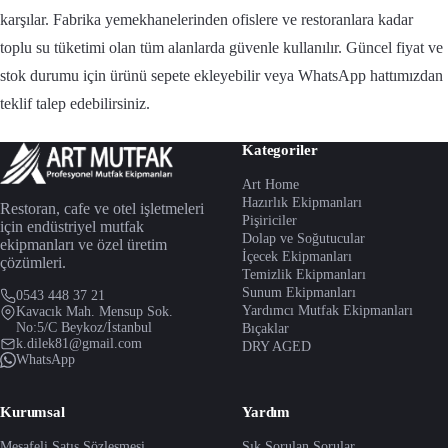
karşılar. Fabrika yemekhanelerinden ofislere ve restoranlara kadar
toplu su tüketimi olan tüm alanlarda güvenle kullanılır. Güncel fiyat ve
stok durumu için ürünü sepete ekleyebilir veya WhatsApp hattımızdan
teklif talep edebilirsiniz.
Kategoriler
Art Home
Hazırlık Ekipmanları
Restoran, cafe ve otel işletmeleri
Pişiriciler
için endüstriyel mutfak
Dolap ve Soğutucular
ekipmanları ve özel üretim
İçecek Ekipmanları
çözümleri.
Temizlik Ekipmanları
Sunum Ekipmanları
0543 448 37 21
Yardımcı Mutfak Ekipmanları
Kavacık Mah. Mensup Sok.
No:5/C Beykoz/İstanbul
Bıçaklar
k.dilek81@gmail.com
DRY AGED
WhatsApp
Kurumsal
Yardım
Mesafeli Satış Sözleşmesi
Sık Sorulan Sorular