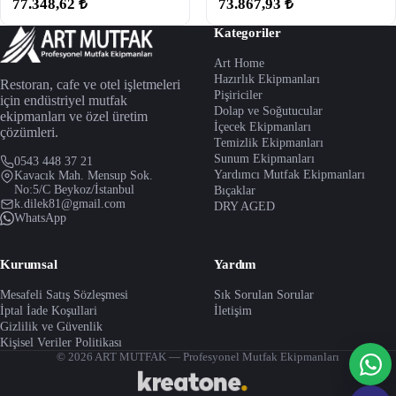
77.348,62 ₺
73.867,93 ₺
Kategoriler
Art Home
Hazırlık Ekipmanları
Restoran, cafe ve otel işletmeleri
Pişiriciler
için endüstriyel mutfak
Dolap ve Soğutucular
ekipmanları ve özel üretim
İçecek Ekipmanları
çözümleri.
Temizlik Ekipmanları
Sunum Ekipmanları
0543 448 37 21
Yardımcı Mutfak Ekipmanları
Kavacık Mah. Mensup Sok.
No:5/C Beykoz/İstanbul
Bıçaklar
k.dilek81@gmail.com
DRY AGED
WhatsApp
Kurumsal
Yardım
Mesafeli Satış Sözleşmesi
Sık Sorulan Sorular
İptal İade Koşullari
İletişim
Gizlilik ve Güvenlik
Kişisel Veriler Politikası
© 2026 ART MUTFAK — Profesyonel Mutfak Ekipmanları