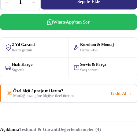
−
+
Sepete Ekle
WhatsApp'tan Sor
2 Yıl Garanti
Kurulum & Montaj
Resmi garanti
Uzman ekip
Hızlı Kargo
Servis & Parça
Sigortalı
Satış sonrası
Özel ölçü / proje mi lazım?
Teklif Al →
Mutfağınıza göre ölçüye özel üretim.
Açıklama
Teslimat & Garanti
Değerlendirmeler (4)