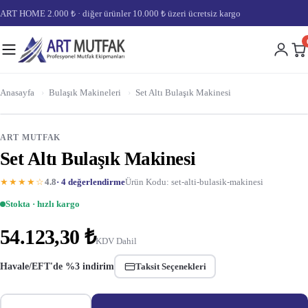
ART HOME 2.000 ₺ · diğer ürünler 10.000 ₺ üzeri ücretsiz kargo
Anasayfa
›
Bulaşık Makineleri
›
Set Altı Bulaşık Makinesi
ART MUTFAK
Set Altı Bulaşık Makinesi
★★★★☆
4.8
· 4 değerlendirme
Ürün Kodu: set-alti-bulasik-makinesi
Stokta · hızlı kargo
54.123,30 ₺
KDV Dahil
Havale/EFT'de %3 indirim
Taksit Seçenekleri