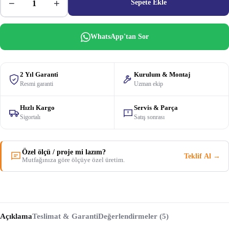
−
+
Sepete Ekle
WhatsApp'tan Sor
2 Yıl Garanti
Kurulum & Montaj
Resmi garanti
Uzman ekip
Hızlı Kargo
Servis & Parça
Sigortalı
Satış sonrası
Özel ölçü / proje mi lazım?
Teklif Al →
Mutfağınıza göre ölçüye özel üretim.
Açıklama
Teslimat & Garanti
Değerlendirmeler (5)