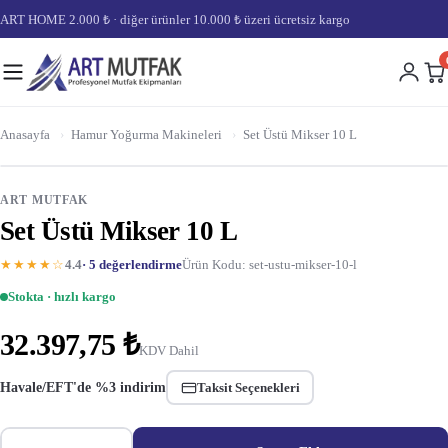
ART HOME 2.000 ₺ · diğer ürünler 10.000 ₺ üzeri ücretsiz kargo
Anasayfa
›
Hamur Yoğurma Makineleri
›
Set Üstü Mikser 10 L
ART MUTFAK
Set Üstü Mikser 10 L
★★★★☆
4.4
· 5 değerlendirme
Ürün Kodu: set-ustu-mikser-10-l
Stokta · hızlı kargo
32.397,75 ₺
KDV Dahil
Havale/EFT'de %3 indirim
Taksit Seçenekleri