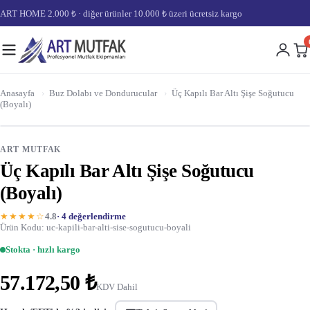
ART HOME 2.000 ₺ · diğer ürünler 10.000 ₺ üzeri ücretsiz kargo
Anasayfa
›
Buz Dolabı ve Dondurucular
›
Üç Kapılı Bar Altı Şişe Soğutucu
(Boyalı)
ART MUTFAK
Üç Kapılı Bar Altı Şişe Soğutucu
(Boyalı)
★★★★☆
4.8
· 4 değerlendirme
Ürün Kodu: uc-kapili-bar-alti-sise-sogutucu-boyali
Stokta · hızlı kargo
57.172,50 ₺
KDV Dahil