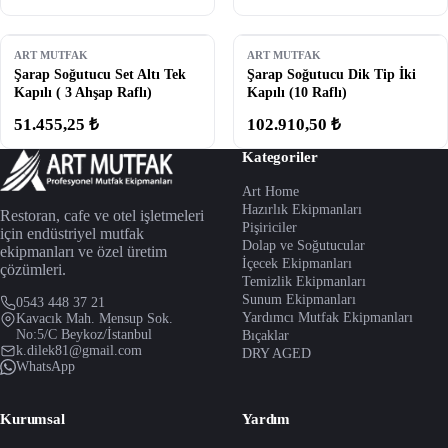
ART MUTFAK
ART MUTFAK
Şarap Soğutucu Set Altı Tek
Şarap Soğutucu Dik Tip İki
Kapılı ( 3 Ahşap Raflı)
Kapılı (10 Raflı)
51.455,25 ₺
102.910,50 ₺
Kategoriler
Art Home
Hazırlık Ekipmanları
Restoran, cafe ve otel işletmeleri
Pişiriciler
için endüstriyel mutfak
Dolap ve Soğutucular
ekipmanları ve özel üretim
İçecek Ekipmanları
çözümleri.
Temizlik Ekipmanları
Sunum Ekipmanları
0543 448 37 21
Yardımcı Mutfak Ekipmanları
Kavacık Mah. Mensup Sok.
No:5/C Beykoz/İstanbul
Bıçaklar
k.dilek81@gmail.com
DRY AGED
WhatsApp
Kurumsal
Yardım