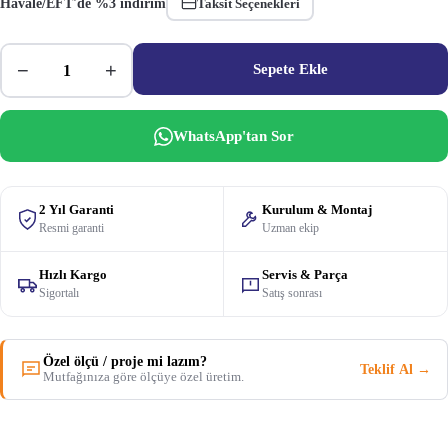
Havale/EFT'de %3 indirim
Taksit Seçenekleri
−
+
Sepete Ekle
WhatsApp'tan Sor
2 Yıl Garanti
Kurulum & Montaj
Resmi garanti
Uzman ekip
Hızlı Kargo
Servis & Parça
Sigortalı
Satış sonrası
Özel ölçü / proje mi lazım?
Teklif Al →
Mutfağınıza göre ölçüye özel üretim.