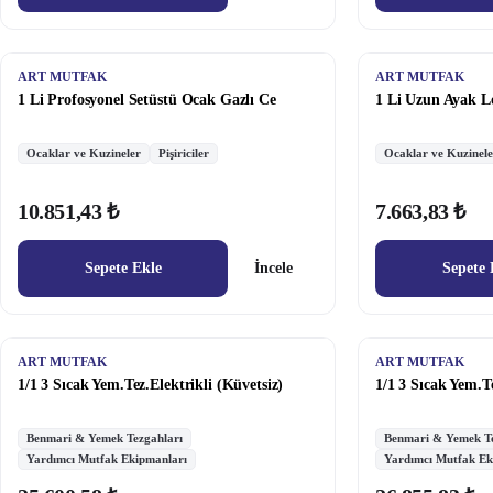
ART MUTFAK
ART MUTFAK
1 Li Profosyonel Setüstü Ocak Gazlı Ce
1 Li Uzun Ayak L
Ocaklar ve Kuzineler
Pişiriciler
Ocaklar ve Kuzinele
10.851,43 ₺
7.663,83 ₺
Sepete Ekle
İncele
Sepete 
ART MUTFAK
ART MUTFAK
1/1 3 Sıcak Yem.Tez.Elektrikli (Küvetsiz)
1/1 3 Sıcak Yem.T
Benmari & Yemek Tezgahları
Benmari & Yemek Te
Yardımcı Mutfak Ekipmanları
Yardımcı Mutfak Ek