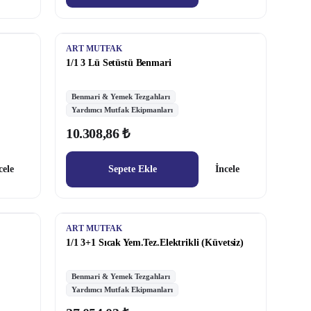
ART MUTFAK
1/1 3 Lü Setüstü Benmari
Benmari & Yemek Tezgahları
Yardımcı Mutfak Ekipmanları
10.308,86 ₺
cele
Sepete Ekle
İncele
ART MUTFAK
1/1 3+1 Sıcak Yem.Tez.Elektrikli (Küvetsiz)
Benmari & Yemek Tezgahları
Yardımcı Mutfak Ekipmanları