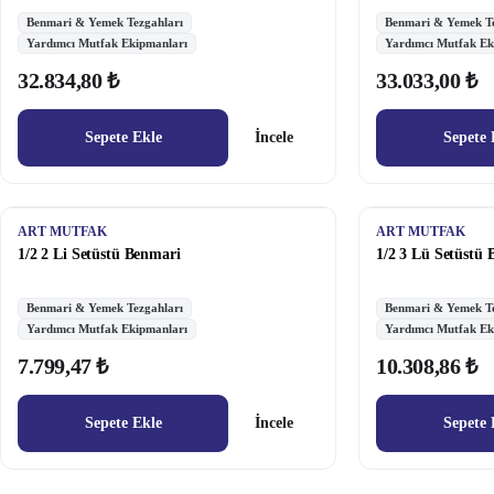
Benmari & Yemek Tezgahları
Benmari & Yemek Te
Yardımcı Mutfak Ekipmanları
Yardımcı Mutfak Ek
32.834,80 ₺
33.033,00 ₺
Sepete Ekle
İncele
Sepete 
ART MUTFAK
ART MUTFAK
1/2 2 Li Setüstü Benmari
1/2 3 Lü Setüstü
Benmari & Yemek Tezgahları
Benmari & Yemek Te
Yardımcı Mutfak Ekipmanları
Yardımcı Mutfak Ek
7.799,47 ₺
10.308,86 ₺
Sepete Ekle
İncele
Sepete 