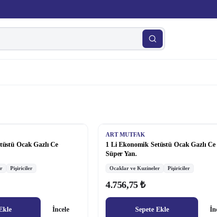
ART MUTFAK
tüstü Ocak Gazlı Ce
1 Li Ekonomik Setüstü Ocak Gazlı Ce
Süper Yan.
r
Pişiriciler
Ocaklar ve Kuzineler
Pişiriciler
4.756,75 ₺
Ekle
İncele
Sepete Ekle
İn