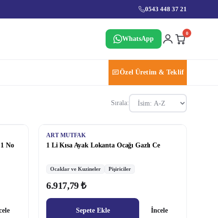
0543 448 37 21
0
WhatsApp
Özel Üretim & Teklif
Sırala:
ART MUTFAK
 1 No
1 Li Kısa Ayak Lokanta Ocağı Gazlı Ce
Ocaklar ve Kuzineler
Pişiriciler
6.917,79 ₺
cele
Sepete Ekle
İncele