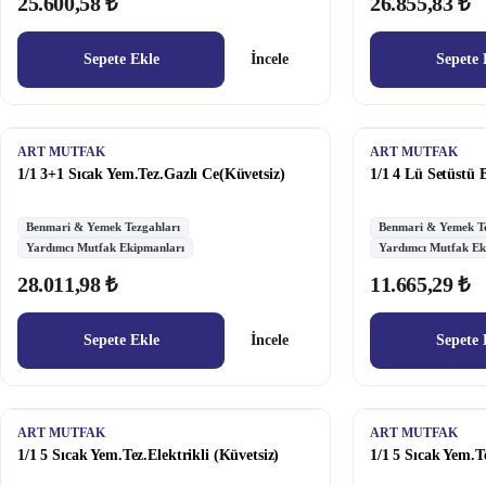
25.600,58 ₺
26.855,83 ₺
Sepete Ekle
İncele
Sepete 
ART MUTFAK
ART MUTFAK
1/1 3+1 Sıcak Yem.Tez.Gazlı Ce(Küvetsiz)
1/1 4 Lü Setüstü
Benmari & Yemek Tezgahları
Benmari & Yemek Te
Yardımcı Mutfak Ekipmanları
Yardımcı Mutfak Ek
28.011,98 ₺
11.665,29 ₺
Sepete Ekle
İncele
Sepete 
ART MUTFAK
ART MUTFAK
1/1 5 Sıcak Yem.Tez.Elektrikli (Küvetsiz)
1/1 5 Sıcak Yem.T