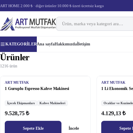
ART HOME 2.000 ₺ · diğer ürünler 10.000 ₺ üzeri ücretsiz kargo
KATEGORILER
Ana sayfa
Hakkımızda
İletişim
Ürünler
1216 ürün
ART MUTFAK
ART MUTFAK
1 Guruplu Espresso Kahve Makinesi
1 Li Ekonomik Se
İçecek Ekipmanları
Kahve Makineleri
Ocaklar ve Kuzinele
9.528,75 ₺
4.129,13 ₺
Sepete Ekle
İncele
Sepete 