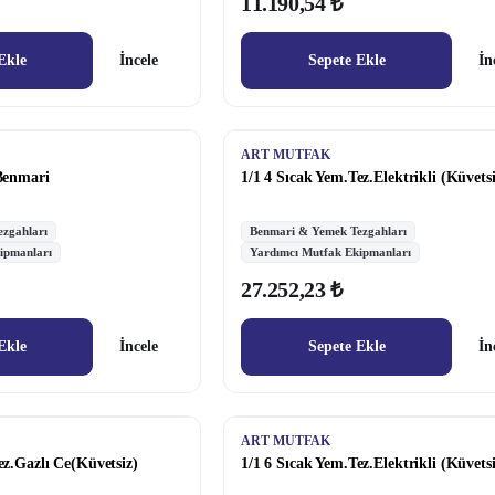
11.190,54 ₺
Ekle
İncele
Sepete Ekle
İn
ART MUTFAK
 Benmari
1/1 4 Sıcak Yem.Tez.Elektrikli (Küvetsi
zgahları
Benmari & Yemek Tezgahları
ipmanları
Yardımcı Mutfak Ekipmanları
27.252,23 ₺
Ekle
İncele
Sepete Ekle
İn
ART MUTFAK
ez.Gazlı Ce(Küvetsiz)
1/1 6 Sıcak Yem.Tez.Elektrikli (Küvetsi