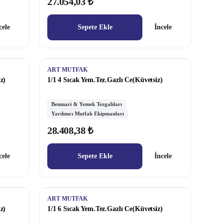
27.054,03 ₺
cele
Sepete Ekle
İncele
ART MUTFAK
z)
1/1 4 Sıcak Yem.Tez.Gazlı Ce(Küvetsiz)
Benmari & Yemek Tezgahları
Yardımcı Mutfak Ekipmanları
28.408,38 ₺
cele
Sepete Ekle
İncele
ART MUTFAK
z)
1/1 6 Sıcak Yem.Tez.Gazlı Ce(Küvetsiz)