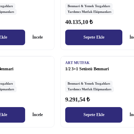
zgahları
Benmari & Yemek Tezgahları
ipmanları
Yardımcı Mutfak Ekipmanları
40.135,10 ₺
Ekle
İncele
Sepete Ekle
İn
ART MUTFAK
 Benmari
1/2 3+1 Setüstü Benmari
zgahları
Benmari & Yemek Tezgahları
ipmanları
Yardımcı Mutfak Ekipmanları
9.291,54 ₺
Ekle
İncele
Sepete Ekle
İn