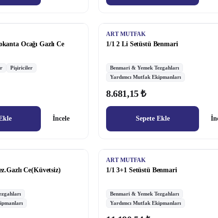
ART MUTFAK
okanta Ocağı Gazlı Ce
1/1 2 Li Setüstü Benmari
r
Pişiriciler
Benmari & Yemek Tezgahları
Yardımcı Mutfak Ekipmanları
8.681,15 ₺
Ekle
İncele
Sepete Ekle
İn
ART MUTFAK
ez.Gazlı Ce(Küvetsiz)
1/1 3+1 Setüstü Benmari
zgahları
Benmari & Yemek Tezgahları
ipmanları
Yardımcı Mutfak Ekipmanları