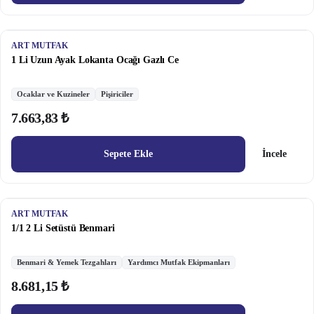
ART MUTFAK
1 Li Uzun Ayak Lokanta Ocağı Gazlı Ce
Ocaklar ve Kuzineler
Pişiriciler
7.663,83 ₺
Sepete Ekle
İncele
ART MUTFAK
1/1 2 Li Setüstü Benmari
Benmari & Yemek Tezgahları
Yardımcı Mutfak Ekipmanları
8.681,15 ₺