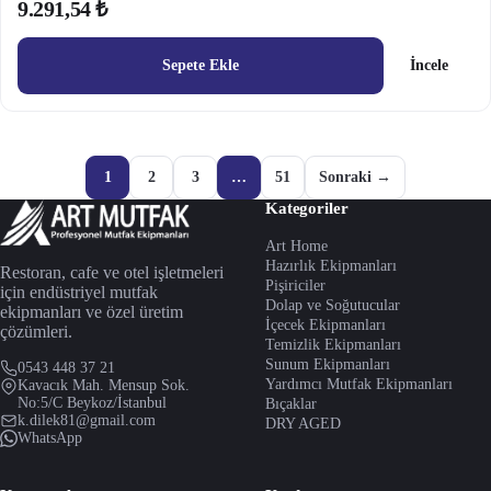
9.291,54 ₺
Sepete Ekle
İncele
1
2
3
…
51
Sonraki →
Kategoriler
Art Home
Hazırlık Ekipmanları
Restoran, cafe ve otel işletmeleri
Pişiriciler
için endüstriyel mutfak
Dolap ve Soğutucular
ekipmanları ve özel üretim
İçecek Ekipmanları
çözümleri.
Temizlik Ekipmanları
Sunum Ekipmanları
0543 448 37 21
Yardımcı Mutfak Ekipmanları
Kavacık Mah. Mensup Sok.
No:5/C Beykoz/İstanbul
Bıçaklar
k.dilek81@gmail.com
DRY AGED
WhatsApp